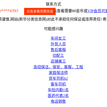
联系方式
6****4393
(查看需要80金币或
VIP会员可
点击查看完整信息
谨慎.网站(新华分类信息网)对此不承担任何保证或连带责任! 
可能感兴趣
车间女工
外贸人员
售后客服
切配工
店铺美工
急招保洁，保安，客服，工程
家庭保洁师
货车司机b2
客车司机
车险内勤1名
医药代表2名
电话销售