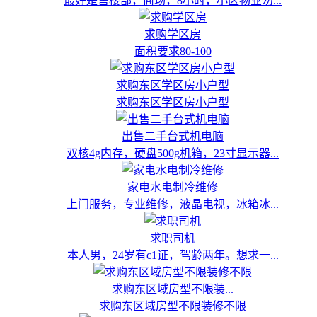
最好是售楼部，商场，8小时，小区物业勿...
求购学区房
面积要求80-100
求购东区学区房小户型
求购东区学区房小户型
出售二手台式机电脑
双核4g内存，硬盘500g机箱，23寸显示器...
家电水电制冷维修
上门服务，专业维修，液晶电视，冰箱冰...
求职司机
本人男，24岁有c1证，驾龄两年。想求一...
求购东区域房型不限装...
求购东区域房型不限装修不限