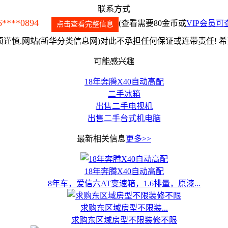
联系方式
6****0894
(查看需要80金币或
VIP会员可
点击查看完整信息
谨慎.网站(新华分类信息网)对此不承担任何保证或连带责任! 
可能感兴趣
18年奔腾X40自动高配
二手冰箱
出售二手电视机
出售二手台式机电脑
最新相关信息
更多>>
18年奔腾X40自动高配
8年车，爱信六AT变速箱，1.6排量，原漆...
求购东区域房型不限装...
求购东区域房型不限装修不限