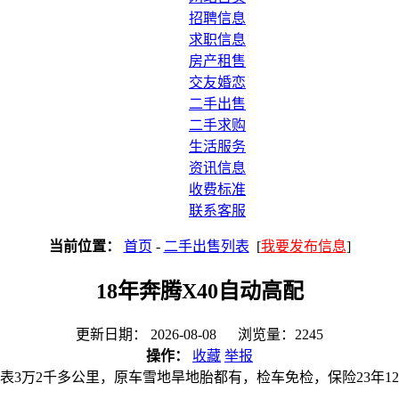
招聘信息
求职信息
房产租售
交友婚恋
二手出售
二手求购
生活服务
资讯信息
收费标准
联系客服
当前位置：
首页
-
二手出售列表
[
我要发布信息
]
18年奔腾X40自动高配
更新日期： 2026-08-08 浏览量：2245
操作：
收藏
举报
，实表3万2千多公里，原车雪地旱地胎都有，检车免检，保险23年